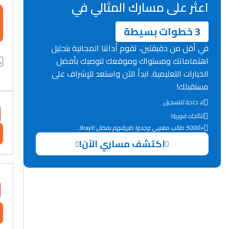
اعثر على مسارك المثالي في
3 خطوات بسيطة
في أقل من دقيقتين، تقوم أداتنا المجانية بتحليل
اهتماماتك ومستواك وموقعك لتوصيك بأفضل
الخيارات التعليمية. ابدأ الآن واستعد للإشراف على
مستقبلك!
لا حاجة للتسجيل
نتائجك فورية!
+5000 طالب مغربي وجدوا طريقهم بفضل 9rayti.
اكتشف مساري الآن!