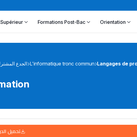
Supérieur
Formations Post-Bac
Orientation
الجدع المشتر
L'informatique tronc commun
Langages de pr
mation
تحميل الد