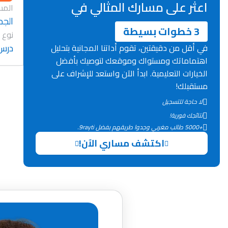
اعثر على مسارك المثالي في
المس
الجد
3 خطوات بسيطة
نوع 
درس
في أقل من دقيقتين، تقوم أداتنا المجانية بتحليل
اهتماماتك ومستواك وموقعك لتوصيك بأفضل
الخيارات التعليمية. ابدأ الآن واستعد للإشراف على
مستقبلك!
لا حاجة للتسجيل
نتائجك فورية!
+5000 طالب مغربي وجدوا طريقهم بفضل 9rayti.
اكتشف مساري الآن!