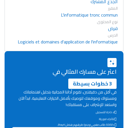
الجدع المشترك
المقرر
L'informatique tronc commun
نوع المحتوى
فرض
الدرس
Logiciels et domaines d'application de l'informatique
اعثر على مسارك المثالي في
3 خطوات بسيطة
في أقل من دقيقتين، تقوم أداتنا المجانية بتحليل اهتماماتك
ومستواك وموقعك لتوصيك بأفضل الخيارات التعليمية. ابدأ الآن
واستعد للإشراف على مستقبلك!
لا حاجة للتسجيل
Lycée Maroc
نتائجك فورية!
التعليم الثانوي التأهيلي
+5000 طالب مغربي وجدوا طريقهم بفضل 9rayti.