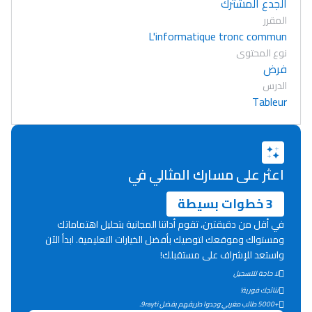
الجدع المشترك
المقرر
L'informatique tronc commun
نوع المحتوى
فرض
الدرس
Tableur
اعثر على مسارك المثالي في
3 خطوات بسيطة
في أقل من دقيقتين، تقوم أداتنا المجانية بتحليل اهتماماتك
ومستواك وموقعك لتوصيك بأفضل الخيارات التعليمية. ابدأ الآن
واستعد للإشراف على مستقبلك!
لا حاجة للتسجيل
Lycée Maroc
نتائجك فورية!
التعليم الثانوي التأهيلي
+5000 طالب مغربي وجدوا طريقهم بفضل 9rayti.