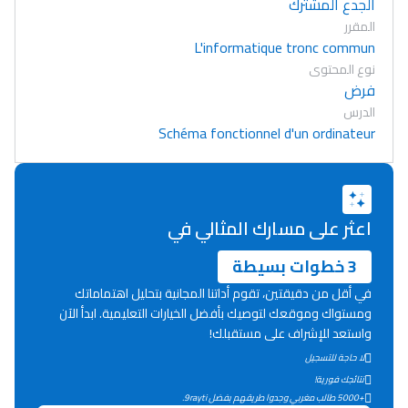
الجدع المشترك
المقرر
L'informatique tronc commun
نوع المحتوى
فرض
الدرس
Schéma fonctionnel d'un ordinateur
اعثر على مسارك المثالي في
3 خطوات بسيطة
في أقل من دقيقتين، تقوم أداتنا المجانية بتحليل اهتماماتك
ومستواك وموقعك لتوصيك بأفضل الخيارات التعليمية. ابدأ الآن
واستعد للإشراف على مستقبلك!
لا حاجة للتسجيل
Lycée Maroc
نتائجك فورية!
التعليم الثانوي التأهيلي
+5000 طالب مغربي وجدوا طريقهم بفضل 9rayti.