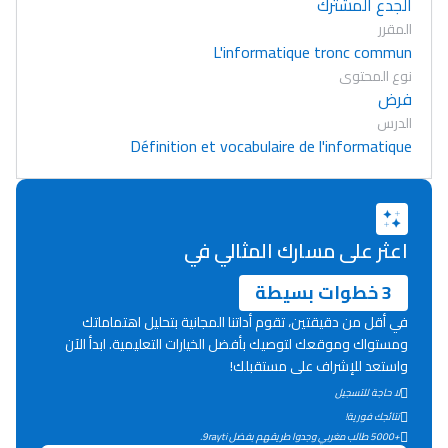
الجدع المشترك
المقرر
L'informatique tronc commun
نوع المحتوى
فرض
الدرس
Définition et vocabulaire de l'informatique
اعثر على مسارك المثالي في
3 خطوات بسيطة
في أقل من دقيقتين، تقوم أداتنا المجانية بتحليل اهتماماتك
ومستواك وموقعك لتوصيك بأفضل الخيارات التعليمية. ابدأ الآن
واستعد للإشراف على مستقبلك!
لا حاجة للتسجيل
Lycée Maroc
نتائجك فورية!
التعليم الثانوي التأهيلي
+5000 طالب مغربي وجدوا طريقهم بفضل 9rayti.