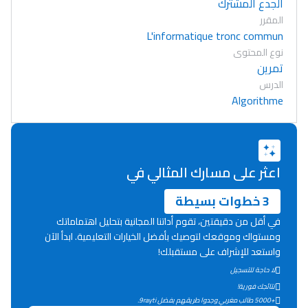
الجدع المشترك
المقرر
L'informatique tronc commun
نوع المحتوى
تمرين
الدرس
Algorithme
اعثر على مسارك المثالي في
3 خطوات بسيطة
في أقل من دقيقتين، تقوم أداتنا المجانية بتحليل اهتماماتك
ومستواك وموقعك لتوصيك بأفضل الخيارات التعليمية. ابدأ الآن
واستعد للإشراف على مستقبلك!
لا حاجة للتسجيل
Lycée Maroc
نتائجك فورية!
التعليم الثانوي التأهيلي
+5000 طالب مغربي وجدوا طريقهم بفضل 9rayti.