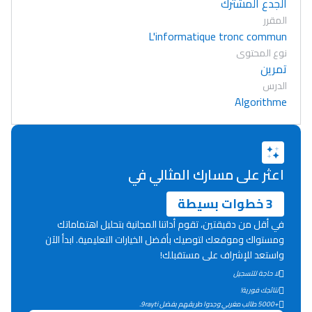
الجدع المشترك
المقرر
L'informatique tronc commun
نوع المحتوى
تمرين
الدرس
Algorithme
اعثر على مسارك المثالي في
3 خطوات بسيطة
في أقل من دقيقتين، تقوم أداتنا المجانية بتحليل اهتماماتك
ومستواك وموقعك لتوصيك بأفضل الخيارات التعليمية. ابدأ الآن
واستعد للإشراف على مستقبلك!
لا حاجة للتسجيل
Lycée Maroc
نتائجك فورية!
التعليم الثانوي التأهيلي
+5000 طالب مغربي وجدوا طريقهم بفضل 9rayti.