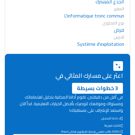
الجدع المشترك
المقرر
L'informatique tronc commun
نوع المحتوى
فرض
الدرس
Système d'exploitation
اعثر على مسارك المثالي في
3 خطوات بسيطة
في أقل من دقيقتين، تقوم أداتنا المجانية بتحليل اهتماماتك
ومستواك وموقعك لتوصيك بأفضل الخيارات التعليمية. ابدأ الآن
واستعد للإشراف على مستقبلك!
لا حاجة للتسجيل
Lycée Maroc
نتائجك فورية!
التعليم الثانوي التأهيلي
+5000 طالب مغربي وجدوا طريقهم بفضل 9rayti.