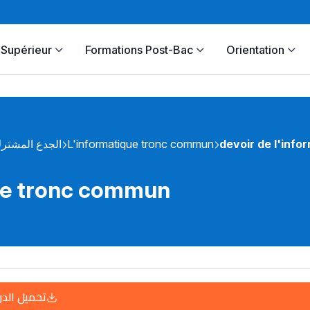
Supérieur
Formations Post-Bac
Orientation
الجدع المشتر
L'informatique tronc commun
devoir de l'inf
que tronc commun
تحميل الد