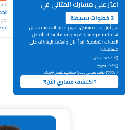
اعثر على مسارك المثالي في
المس
الجد
3 خطوات بسيطة
نوع 
فرض
في أقل من دقيقتين، تقوم أداتنا المجانية بتحليل
اهتماماتك ومستواك وموقعك لتوصيك بأفضل
الخيارات التعليمية. ابدأ الآن واستعد للإشراف على
مستقبلك!
لا حاجة للتسجيل
نتائجك فورية!
+5000 طالب مغربي وجدوا طريقهم بفضل 9rayti.
اكتشف مساري الآن!