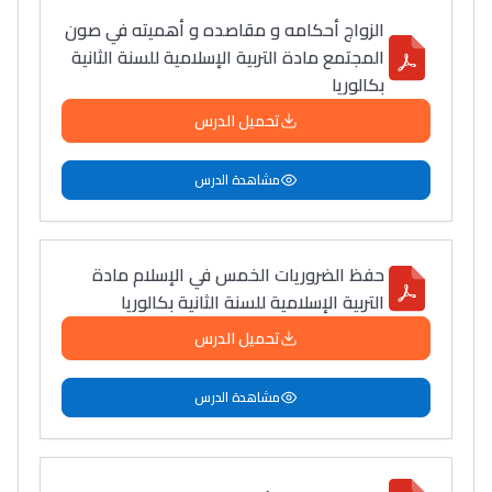
أمسكين بنات مسارها
الزواج أحكامه و مقاصده و أهميته في صون
خطوة بخطوة - مترجم
القراية و الخدمة فمجال
المجتمع مادة التربية الإسلامية للسنة الثانية
تقويم البصر مع المختصّة
بكالوريا
مريم الزواكي
تحميل الدرس
مسار عبد العزيز فتيشي،
مشاهدة الدرس
المبدع فمجال الديكور و
النحت اللي كيحلم يحيي
أكادير أوفلا
حفظ الضروريات الخمس في الإسلام مادة
سقطت فالباك و سنة
التربية الإسلامية للسنة الثانية بكالوريا
2011 بدّلاتني بزّاف، مسار
تحميل الدرس
إلياس أريدال، إطار
فمنظّمة دولية
مشاهدة الدرس
مهنة التّرجمة، العمل
التّطوّعي، التّشبيك و
أشياء أخرى مع مامودو