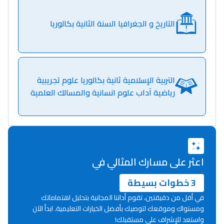
خطوة بخطوة - مترجم
القراية و الخدمة فمجال
التاريخ و الجغرافيا السنة الثانية بكالوريا
تقويم البصر مع المختصّة
مريم الزواكي
مسار عبد العزيز فتيشي،
التربية الإسلامية ثانية بكالوريا علوم تجريبية
المبدع فمجال الديكور و
رياضية آداب علوم انسانية والمسالك العلمية
النحت اللي كيحلم يحيي
أكادير أوفلا
سقطت فالباك و سنة
2011 بدّلاتني بزّاف، مسار
إلياس أريدال، إطار
اعثر على مسارك المثالي في
فمنظّمة دولية
3 خطوات بسيطة
مهنة التّرجمة، العمل
في أقل من دقيقتين، تقوم أداتنا المجانية بتحليل اهتماماتك
التّطوّعي، التّشبيك و
ومستواك وموقعك لتوصيك بأفضل الخيارات التعليمية. ابدأ الآن
أشياء أخرى مع مامودو
واستعد للإشراف على مستقبلك!