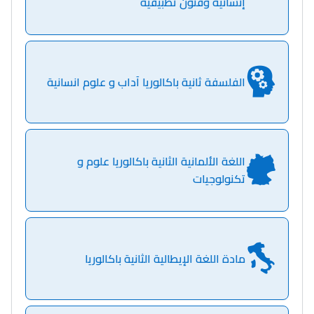
إنسانية وفنون تطبيقية
دليل التوجيه
التوجيه بالثانوي و الإعدادي
الفلسفة ثانية باكالوريا آداب و علوم انسانية
اللغة الألمانية الثانية باكالوريا علوم و
تكنولوجيات
Ki Derti Liha
باش تقدر تساعد الناس
مادة اللغة الإيطالية الثانية باكالوريا
يلقاو التوازن من الدّاخل
ومن الخارج، بشرى
أمسكين بنات مسارها