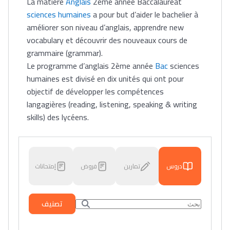
La matière
Anglais
2ème année Baccalauréat
sciences humaines
a pour but d’aider le bachelier à
améliorer son niveau d’anglais, apprendre new
vocabulary et découvrir des nouveaux cours de
grammaire (grammar).
Le programme d’anglais 2ème année
Bac
sciences
humaines est divisé en dix unités qui ont pour
objectif de développer les compétences
langagières (reading, listening, speaking & writing
skills) des lycéens.
دروس
تمارين
فروض
إمتحانات
تصنيف