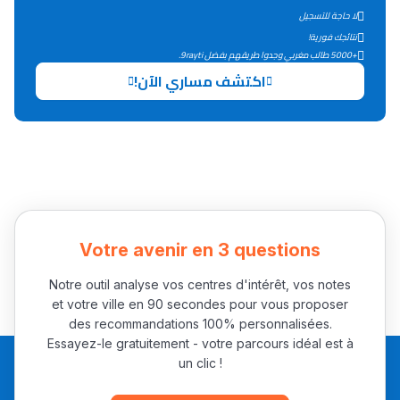
سامورا
لا حاجة للتسجيل
بطلة المغرب فالقفز
نتائجك فورية!
الطولي، ملاك البردع
+5000 طالب مغربي وجدوا طريقهم بفضل 9rayti.
اكتشف مساري الآن!
كتحكي على تجربتها
فالرّياضة و الدّراسة
Votre avenir en 3 questions
Notre outil analyse vos centres d'intérêt, vos notes
et votre ville en 90 secondes pour vous proposer
des recommandations 100% personnalisées.
Essayez-le gratuitement - votre parcours idéal est à
un clic !