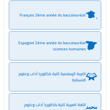
التعليم الثانوي التأهيلي
Français 2ème année du baccalauréat
Collège au Maroc
التعليم الثانوي الإعدادي
Post-Bac
Espagnol 2ème année du baccalauréat
sciences humaines
+ de 78 Sujets
Interviews/Vidéos
التربية الإسلامية ثانية باكالوريا آداب وعلوم
+ de 89 Interviews/Vidéos
الانسانية
دليل المهن
ما يزيد عن 149 مهنة
اللغة العربية ثانية باكالوريا آداب وعلوم