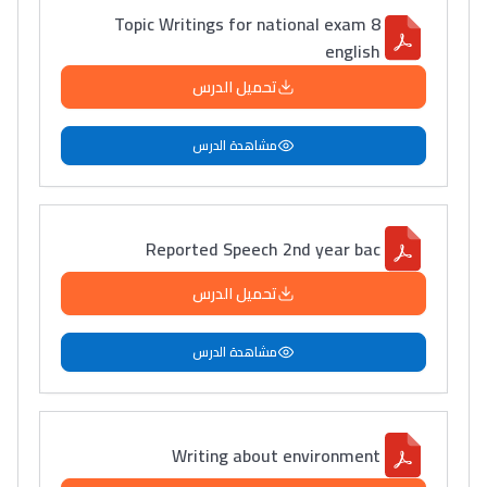
8 Topic Writings for national exam
دليل التوجيه
english
التوجيه بالثانوي و الإعدادي
تحميل الدرس
مشاهدة الدرس
Reported Speech 2nd year bac
تحميل الدرس
Ki Derti Liha
مشاهدة الدرس
باش تقدر تساعد الناس
يلقاو التوازن من الدّاخل
Writing about environment
ومن الخارج، بشرى