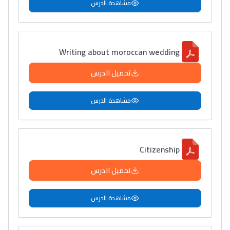
مشاهدة الدرس
سامورا
بطلة المغرب فالقفز
الطولي، ملاك البردع
Writing about moroccan wedding
كتحكي على تجربتها
فالرّياضة و الدّراسة
تحميل الدرس
مشاهدة الدرس
Citizenship
تحميل الدرس
مشاهدة الدرس