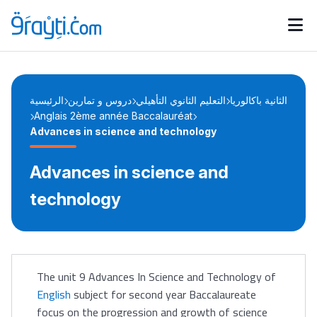
Catégories
Calendrier des concours
Annonces bourses
d'actualités
الثانية باكالوريا
التعليم الثانوي التأهيلي
دروس و تمارين
الرئيسية
Anglais 2ème année Baccalauréat
Advances in science and technology
Advances in science and
technology
The unit 9 Advances In Science and Technology of
English
subject for second year Baccalaureate
focus on the progression and growth of science