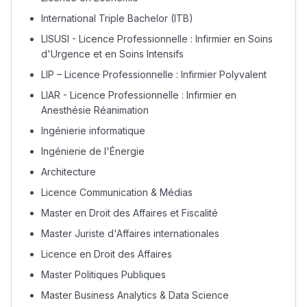
International Triple Bachelor (ITB)
Collège au Maroc
LISUSI - Licence Professionnelle : Infirmier en Soins
التعليم الثانوي الإعدادي
d'Urgence et en Soins Intensifs
LIP – Licence Professionnelle : Infirmier Polyvalent
Post-Bac
LIAR - Licence Professionnelle : Infirmier en
+ de 78 Sujets
Anesthésie Réanimation
Ingénierie informatique
Interviews/Vidéos
Ingénierie de l'Énergie
Architecture
+ de 89 Interviews/Vidéos
Licence Communication & Médias
Master en Droit des Affaires et Fiscalité
دليل المهن
Master Juriste d'Affaires internationales
ما يزيد عن 149 مهنة
Licence en Droit des Affaires
Master Politiques Publiques
دليل التوجيه
Master Business Analytics & Data Science