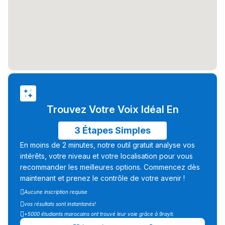
تقويم البصر مع المختصّة
مريم الزواكي
مسار عبد العزيز فتيشي،
المبدع فمجال الديكور و
النحت اللي كيحلم يحيي
أكادير أوفلا
سقطت فالباك و سنة
Trouvez Votre Voix Idéal En
2011 بدّلاتني بزّاف، مسار
3 Étapes Simples
إلياس أريدال، إطار
En moins de 2 minutes, notre outil gratuit analyse vos
فمنظّمة دولية
intérêts, votre niveau et votre localisation pour vous
مهنة التّرجمة، العمل
recommander les meilleures options. Commencez dès
التّطوّعي، التّشبيك و
maintenant et prenez le contrôle de votre avenir !
أشياء أخرى مع مامودو
Aucune inscription requise
سامورا
vos résultats sont instantanés!
+5000 étudiants marocains ont trouvé leur voie grâce à 9rayti.
بطلة المغرب فالقفز