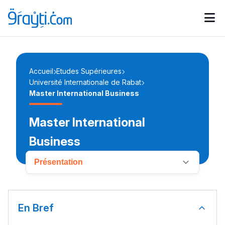
Catégories
Calendrier des concours
Annonces bourses
d'actualités
Accueil
Etudes Supérieures
Université Internationale de Rabat
Master International Business
Master International
Business
Présentation
En Bref