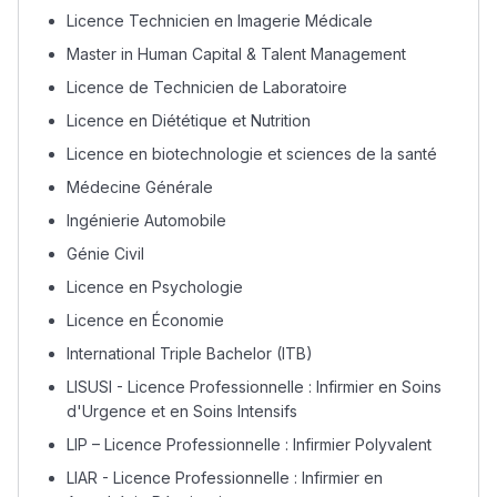
Licence Technicien en Imagerie Médicale
Master in Human Capital & Talent Management
Licence de Technicien de Laboratoire
Lycée Maroc
Licence en Diététique et Nutrition
التعليم الثانوي التأهيلي
Licence en biotechnologie et sciences de la santé
Médecine Générale
Collège au Maroc
Ingénierie Automobile
التعليم الثانوي الإعدادي
Génie Civil
Licence en Psychologie
Post-Bac
Licence en Économie
+ de 78 Sujets
International Triple Bachelor (ITB)
LISUSI - Licence Professionnelle : Infirmier en Soins
Interviews/Vidéos
d'Urgence et en Soins Intensifs
+ de 89 Interviews/Vidéos
LIP – Licence Professionnelle : Infirmier Polyvalent
LIAR - Licence Professionnelle : Infirmier en