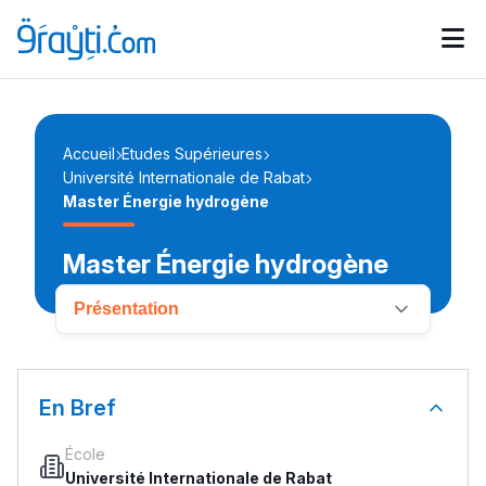
Catégories
Calendrier des concours
Annonces bourses
d'actualités
Accueil
Etudes Supérieures
Université Internationale de Rabat
Master Énergie hydrogène
Master Énergie hydrogène
Présentation
En Bref
École
Université Internationale de Rabat