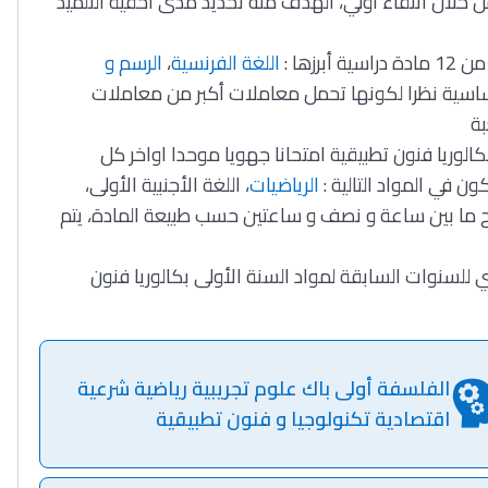
من خلال انتقاء أولي، الهدف منه تحديد مدى أحقية التلميذ
زها :
اللغة الفرنسية
،
الرسم و
 أساسية نظرا لكونها تحمل معاملات أكبر من معاملات
بة
 بكالوريا فنون تطبيقية امتحانا جهويا موحدا اواخر كل
ن في المواد التالية :
الرياضيات
، اللغة الأجنبية الأولى،
وح ما بين ساعة و نصف و ساعتين حسب طبيعة المادة، يتم
للسنوات السابقة لمواد السنة الأولى بكالوريا فنون
الفلسفة أولى باك علوم تجريبية رياضية شرعية
اقتصادية تكنولوجيا و فنون تطبيقية