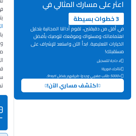
قب
اعثر على مسارك المثالي في
في
يت
3 خطوات بسيطة
ال
في أقل من دقيقتين، تقوم أداتنا المجانية بتحليل
با
اهتماماتك ومستواك وموقعك لتوصيك بأفضل
و 
الخيارات التعليمية. ابدأ الآن واستعد للإشراف على
مو
مستقبلك!
ال
لا حاجة للتسجيل
في
نتائجك فورية!
ست
+5000 طالب مغربي وجدوا طريقهم بفضل 9rayti.
اكتشف مساري الآن!
تط