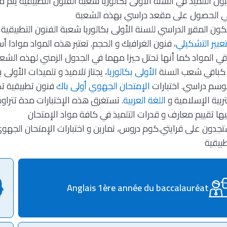
ول التلميذ في السنة الأولى بكالوريا شعبة الفنون التطبيقية يتم 
 الحصول على مقعد دراسي بهذه الشعبة
كون المقرر الدراسي للسنة الأولى بكالوريا شعبة الفنون التطبيقية من 12 مادة دراسية أبر
تعبير التشكيلي
، فنون الغرافيك و الحجم. تعتبر هذه المواد موادا
قي المواد كما أنها تحتل حيزا مهما في الجدول الزمني لهذه الشع
كباقي شعب السنة
الأولى بكالوريا
، يجتاز تلاميذ و تلميذات الأولى
سم دراسي. اختبارات
الإمتحان الجهوي أولى باك
فنون تطبيقية تكو
تربية الإسلامية و
اللغة العربية
. تستغرق هذه الإختبارات مدة تترا
ها تقييم معارف و قدرات التلميذ في كافة مواد الإمتحان
جدون على قرايتي.كوم دروس، تمارين و اختبارات الإمتحان الجهوي 
بيقية
Anglais 1ère année du baccalauréat