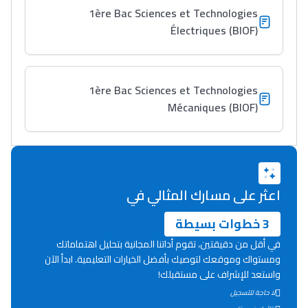
خطوة بخطوة - مترجم
القراية و الخدمة فمجال
1ère Bac Sciences et Technologies
تقويم البصر مع المختصّة
Électriques (BIOF)
مريم الزواكي
مسار عبد العزيز فتيشي،
1ère Bac Sciences et Technologies
المبدع فمجال الديكور و
Mécaniques (BIOF)
النحت اللي كيحلم يحيي
أكادير أوفلا
سقطت فالباك و سنة
2011 بدّلاتني بزّاف، مسار
اعثر على مسارك المثالي في
إلياس أريدال، إطار
فمنظّمة دولية
3 خطوات بسيطة
مهنة التّرجمة، العمل
في أقل من دقيقتين، تقوم أداتنا المجانية بتحليل اهتماماتك
التّطوّعي، التّشبيك و
ومستواك وموقعك لتوصيك بأفضل الخيارات التعليمية. ابدأ الآن
واستعد للإشراف على مستقبلك!
أشياء أخرى مع مامودو
لا حاجة للتسجيل
سامورا