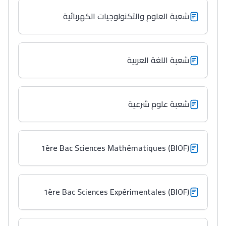
دليل التوجيه
شعبة العلوم والتكنولوجيات الكهربائية
التوجيه بالثانوي و الإعدادي
شعبة اللغة العربية
شعبة علوم شرعية
Ki Derti Liha
1ère Bac Sciences Mathématiques (BIOF)
باش تقدر تساعد الناس
يلقاو التوازن من الدّاخل
1ère Bac Sciences Expérimentales (BIOF)
ومن الخارج، بشرى
أمسكين بنات مسارها