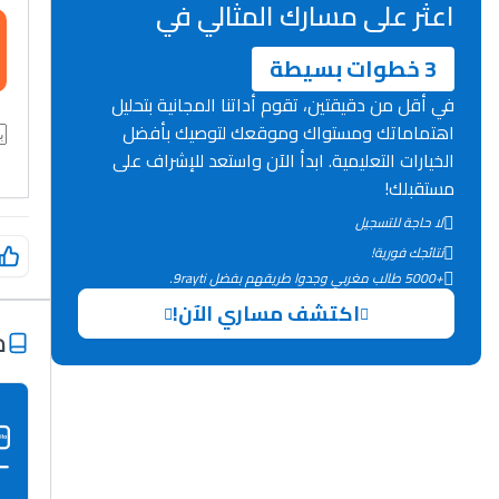
اعثر على مسارك المثالي في
3 خطوات بسيطة
في أقل من دقيقتين، تقوم أداتنا المجانية بتحليل
اهتماماتك ومستواك وموقعك لتوصيك بأفضل
الخيارات التعليمية. ابدأ الآن واستعد للإشراف على
مستقبلك!
لا حاجة للتسجيل
نتائجك فورية!
+5000 طالب مغربي وجدوا طريقهم بفضل 9rayti.
اكتشف مساري الآن!
م