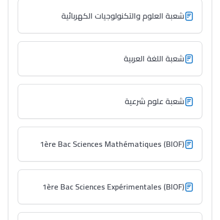
دليل التوجيه
شعبة العلوم والتكنولوجيات الكهربائية
التوجيه بالثانوي و الإعدادي
شعبة اللغة العربية
شعبة علوم شرعية
Ki Derti Liha
1ère Bac Sciences Mathématiques (BIOF)
باش تقدر تساعد الناس
يلقاو التوازن من الدّاخل
1ère Bac Sciences Expérimentales (BIOF)
ومن الخارج، بشرى
أمسكين بنات مسارها