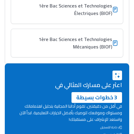
خطوة بخطوة - مترجم
القراية و الخدمة فمجال
1ère Bac Sciences et Technologies
تقويم البصر مع المختصّة
Électriques (BIOF)
مريم الزواكي
مسار عبد العزيز فتيشي،
1ère Bac Sciences et Technologies
المبدع فمجال الديكور و
Mécaniques (BIOF)
النحت اللي كيحلم يحيي
أكادير أوفلا
سقطت فالباك و سنة
2011 بدّلاتني بزّاف، مسار
اعثر على مسارك المثالي في
إلياس أريدال، إطار
فمنظّمة دولية
3 خطوات بسيطة
مهنة التّرجمة، العمل
في أقل من دقيقتين، تقوم أداتنا المجانية بتحليل اهتماماتك
التّطوّعي، التّشبيك و
ومستواك وموقعك لتوصيك بأفضل الخيارات التعليمية. ابدأ الآن
واستعد للإشراف على مستقبلك!
أشياء أخرى مع مامودو
لا حاجة للتسجيل
سامورا