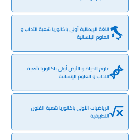
اللغة الإيطالية أولى باكالوريا شعبة الآداب و
العلوم الإنسانية
Ki Derti Liha
علوم الحياة و الأرض أولى باكالوريا شعبة
الآداب و العلوم الإنسانية
باش تقدر تساعد الناس
يلقاو التوازن من الدّاخل
ومن الخارج، بشرى
الرياضيات الأولى باكالوريا شعبة الفنون
أمسكين بنات مسارها
التطبيقية
خطوة بخطوة - مترجم
القراية و الخدمة فمجال
تقويم البصر مع المختصّة
مريم الزواكي