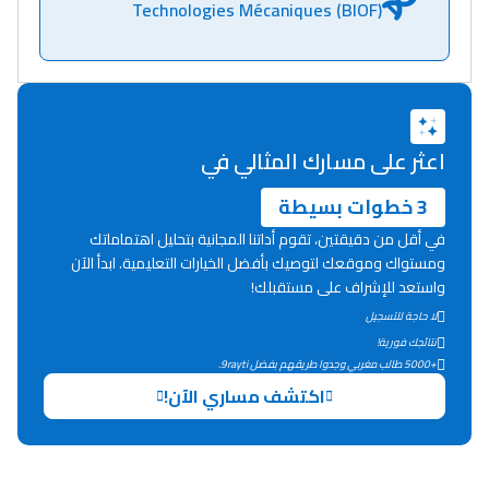
Technologies Mécaniques (BIOF)
اعثر على مسارك المثالي في
3 خطوات بسيطة
في أقل من دقيقتين، تقوم أداتنا المجانية بتحليل اهتماماتك
ومستواك وموقعك لتوصيك بأفضل الخيارات التعليمية. ابدأ الآن
واستعد للإشراف على مستقبلك!
لا حاجة للتسجيل
نتائجك فورية!
+5000 طالب مغربي وجدوا طريقهم بفضل 9rayti.
اكتشف مساري الآن!