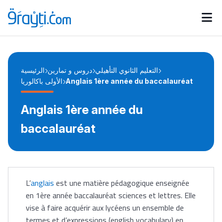
Catégories
Calendrier des concours
Annonces bourses
d'actualités
التعليم الثانوي التأهيلي
دروس و تمارين
الرئيسية
الأولى باكالوريا
Anglais 1ère année du baccalauréat
Anglais 1ère année du
baccalauréat
L’
anglais
est une matière pédagogique enseignée
en 1ère année baccalauréat sciences et lettres. Elle
vise à faire acquérir aux lycéens un ensemble de
termes et d’expressions (english vocabulary) en