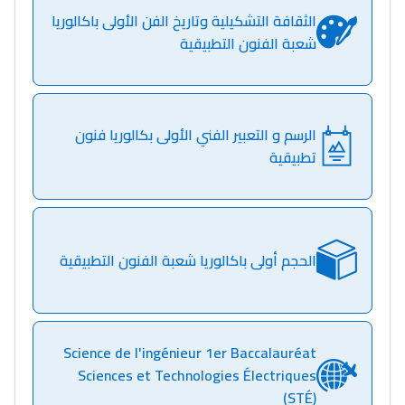
الثقافة التشكيلية وتاريخ الفن الأولى باكالوريا
شعبة الفنون التطبيقية
مسار عبد العزيز فتيشي،
المبدع فمجال الديكور و
النحت اللي كيحلم يحيي
أكادير أوفلا
الرسم و التعبير الفني الأولى بكالوريا فنون
سقطت فالباك و سنة
تطبيقية
2011 بدّلاتني بزّاف، مسار
إلياس أريدال، إطار
فمنظّمة دولية
مهنة التّرجمة، العمل
الحجم أولى باكالوريا شعبة الفنون التطبيقية
التّطوّعي، التّشبيك و
أشياء أخرى مع مامودو
سامورا
Science de l'ingénieur 1er Baccalauréat
بطلة المغرب فالقفز
Sciences et Technologies Électriques
الطولي، ملاك البردع
(STÉ)