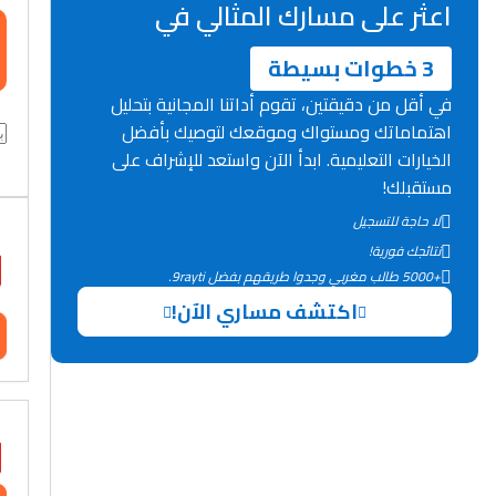
اعثر على مسارك المثالي في
3 خطوات بسيطة
في أقل من دقيقتين، تقوم أداتنا المجانية بتحليل
اهتماماتك ومستواك وموقعك لتوصيك بأفضل
الخيارات التعليمية. ابدأ الآن واستعد للإشراف على
مستقبلك!
لا حاجة للتسجيل
نتائجك فورية!
+5000 طالب مغربي وجدوا طريقهم بفضل 9rayti.
اكتشف مساري الآن!