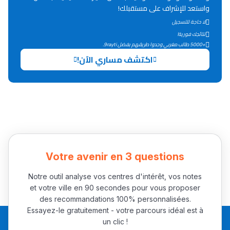
واستعد للإشراف على مستقبلك!
التعليم الثانوي التأهيلي
لا حاجة للتسجيل
نتائجك فورية!
+5000 طالب مغربي وجدوا طريقهم بفضل 9rayti.
Collège au Maroc
اكتشف مساري الآن!
التعليم الثانوي الإعدادي
Post-Bac
+ de 78 Sujets
Interviews/Vidéos
Votre avenir en 3 questions
+ de 89 Interviews/Vidéos
Notre outil analyse vos centres d'intérêt, vos notes
et votre ville en 90 secondes pour vous proposer
des recommandations 100% personnalisées.
دليل المهن
Essayez-le gratuitement - votre parcours idéal est à
ما يزيد عن 149 مهنة
un clic !