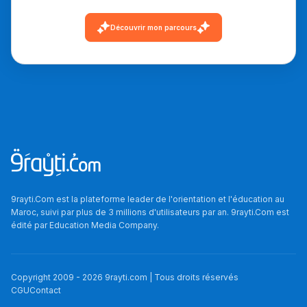
دليل التوجيه
Découvrir mon parcours
التوجيه بالثانوي و الإعدادي
9rayti.Com est la plateforme leader de l'orientation et l'éducation au
Ki Derti Liha
Maroc, suivi par plus de 3 millions d'utilisateurs par an. 9rayti.Com est
édité par
Education Media Company
.
باش تقدر تساعد الناس
يلقاو التوازن من الدّاخل
Copyright 2009 -
2026
9rayti.com | Tous droits réservés
ومن الخارج، بشرى
CGU
Contact