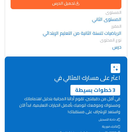
تحميل الدرس
المستوى
المستوى الثاني
المقرر
الرياضيات للسنة الثانية من التعليم الإبتدائي
نوع المحتوى
درس
اعثر على مسارك المثالي في
3 خطوات بسيطة
في أقل من دقيقتين، تقوم أداتنا المجانية بتحليل اهتماماتك
ومستواك وموقعك لتوصيك بأفضل الخيارات التعليمية. ابدأ الآن
واستعد للإشراف على مستقبلك!
Lycée Maroc
لا حاجة للتسجيل
نتائجك فورية!
التعليم الثانوي التأهيلي