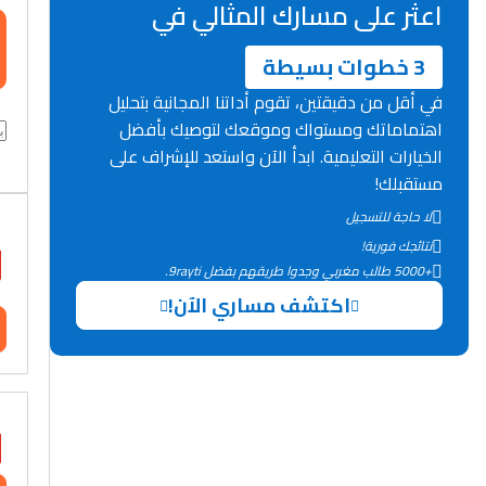
اعثر على مسارك المثالي في
3 خطوات بسيطة
في أقل من دقيقتين، تقوم أداتنا المجانية بتحليل
اهتماماتك ومستواك وموقعك لتوصيك بأفضل
الخيارات التعليمية. ابدأ الآن واستعد للإشراف على
مستقبلك!
لا حاجة للتسجيل
نتائجك فورية!
+5000 طالب مغربي وجدوا طريقهم بفضل 9rayti.
اكتشف مساري الآن!