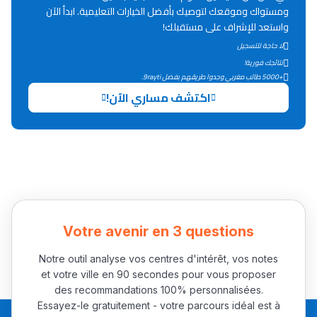
Lycée Maroc
ومستواك وموقعك لتوصيك بأفضل الخيارات التعليمية. ابدأ الآن
واستعد للإشراف على مستقبلك!
التعليم الثانوي التأهيلي
لا حاجة للتسجيل
نتائجك فورية!
Collège au Maroc
+5000 طالب مغربي وجدوا طريقهم بفضل 9rayti.
اكتشف مساري الآن!
التعليم الثانوي الإعدادي
Post-Bac
+ de 78 Sujets
Interviews/Vidéos
Votre avenir en 3 questions
+ de 89 Interviews/Vidéos
Notre outil analyse vos centres d'intérêt, vos notes
et votre ville en 90 secondes pour vous proposer
دليل المهن
des recommandations 100% personnalisées.
Essayez-le gratuitement - votre parcours idéal est à
ما يزيد عن 149 مهنة