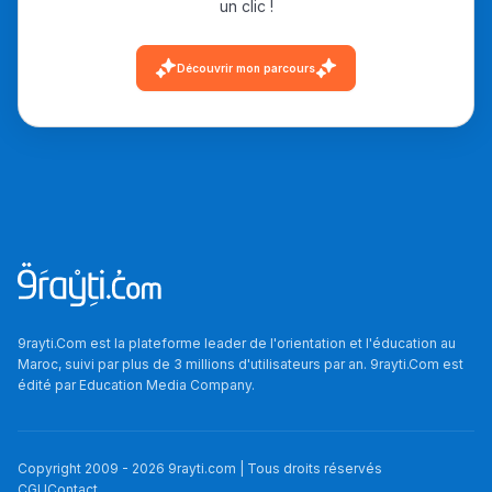
un clic !
دليل التوجيه
Découvrir mon parcours
التوجيه بالثانوي و الإعدادي
Ki Derti Liha
9rayti.Com est la plateforme leader de l'orientation et l'éducation au
Maroc, suivi par plus de 3 millions d'utilisateurs par an. 9rayti.Com est
édité par
Education Media Company
.
باش تقدر تساعد الناس
يلقاو التوازن من الدّاخل
ومن الخارج، بشرى
Copyright 2009 -
2026
9rayti.com | Tous droits réservés
CGU
Contact