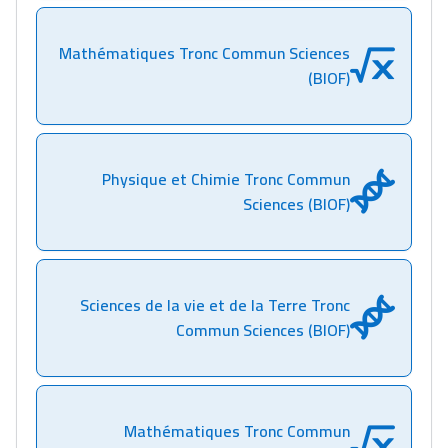
سقطت فالباك و سنة
2011 بدّلاتني بزّاف، مسار
Mathématiques Tronc Commun Sciences
إلياس أريدال، إطار
(BIOF)
فمنظّمة دولية
مهنة التّرجمة، العمل
التّطوّعي، التّشبيك و
أشياء أخرى مع مامودو
Physique et Chimie Tronc Commun
Sciences (BIOF)
سامورا
بطلة المغرب فالقفز
الطولي، ملاك البردع
كتحكي على تجربتها
Sciences de la vie et de la Terre Tronc
فالرّياضة و الدّراسة
Commun Sciences (BIOF)
Mathématiques Tronc Commun