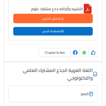
التشبيه وأركانه جذع مشترك علوم
تحميل الدرس
مشاهدة الدرس
Copier le lien
Lycée Maroc
التعليم الثانوي التأهيلي
اللغة العربية الجذع المشترك العلمي
والتكنولوجي
Collège au Maroc
التعليم الثانوي الإعدادي
السرد
Post-Bac