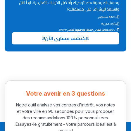
ومستواك وموقعك لتوصيك بأفضل الخيارات التعليمية. ابدأ الآن
أكادير أوفلا
واستعد للإشراف على مستقبلك!
سقطت فالباك و سنة
لا حاجة للتسجيل
2011 بدّلاتني بزّاف، مسار
نتائجك فورية!
+5000 طالب مغربي وجدوا طريقهم بفضل 9rayti.
إلياس أريدال، إطار
اكتشف مساري الآن!
فمنظّمة دولية
مهنة التّرجمة، العمل
التّطوّعي، التّشبيك و
أشياء أخرى مع مامودو
سامورا
بطلة المغرب فالقفز
الطولي، ملاك البردع
Votre avenir en 3 questions
كتحكي على تجربتها
Notre outil analyse vos centres d'intérêt, vos notes
فالرّياضة و الدّراسة
et votre ville en 90 secondes pour vous proposer
des recommandations 100% personnalisées.
Essayez-le gratuitement - votre parcours idéal est à
un clic !