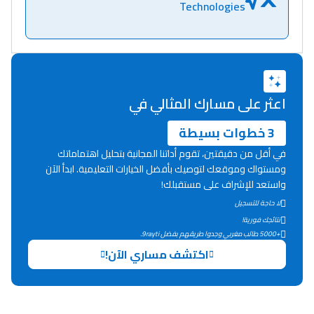
كتحكي على تجربتها
Technologies
فالرّياضة و الدّراسة
اعثر على مسارك المثالي في
3 خطوات بسيطة
في أقل من دقيقتين، تقوم أداتنا المجانية بتحليل اهتماماتك
ومستواك وموقعك لتوصيك بأفضل الخيارات التعليمية. ابدأ الآن
واستعد للإشراف على مستقبلك!
لا حاجة للتسجيل
نتائجك فورية!
+5000 طالب مغربي وجدوا طريقهم بفضل 9rayti.
اكتشف مساري الآن!