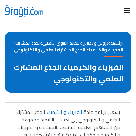
Catégories
Calendrier des concours
Annonces bourses
d'actualités
الرئيسية
دروس و تمارين
التعليم الثانوي التأهيلي
الجدع المشترك
الفيزياء والكيمياء الجذع المشترك العلمي والتكنولوجي
الفيزياء والكيمياء الجذع المشترك
العلمي والتكنولوجي
يسعى برنامج مادة
الفيزياء و الكيمياء
الجذع المشترك
العلمي و التكنولوجي إلى اكساب التلاميذ مجموعة
من المفاهيم العلمية المرتبطة بالميكانيك و الكهرباء
و الكيمياء و مكونات المادة و تحولاتها، كما يسعى