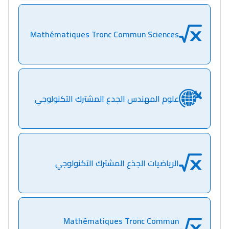
مسار عبد العزيز فتيشي،
Mathématiques Tronc Commun Sciences
المبدع فمجال الديكور و
النحت اللي كيحلم يحيي
أكادير أوفلا
سقطت فالباك و سنة
علوم المهندس الجدع المشترك التكنولوجي
2011 بدّلاتني بزّاف، مسار
إلياس أريدال، إطار
فمنظّمة دولية
مهنة التّرجمة، العمل
التّطوّعي، التّشبيك و
الرياضيات الجذع المشترك التكنولوجي
أشياء أخرى مع مامودو
سامورا
بطلة المغرب فالقفز
الطولي، ملاك البردع
Mathématiques Tronc Commun