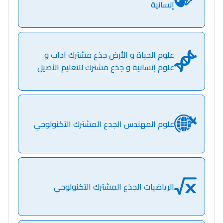
إنسانية
Ki Derti Liha
علوم الحياة و الأرض جذع مشترك آداب و
باش تقدر تساعد الناس
علوم إنسانية و جذع مشترك للتعليم الأصيل
يلقاو التوازن من الدّاخل
ومن الخارج، بشرى
أمسكين بنات مسارها
خطوة بخطوة - مترجم
القراية و الخدمة فمجال
علوم المهندس الجدع المشترك التكنولوجي
تقويم البصر مع المختصّة
مريم الزواكي
مسار عبد العزيز فتيشي،
الرياضيات الجذع المشترك التكنولوجي
المبدع فمجال الديكور و
النحت اللي كيحلم يحيي
أكادير أوفلا