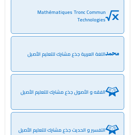
سقطت فالباك و سنة
Mathématiques Tronc Commun
2011 بدّلاتني بزّاف، مسار
Technologies
إلياس أريدال، إطار
فمنظّمة دولية
مهنة التّرجمة، العمل
التّطوّعي، التّشبيك و
اللغة العربية جذع مشترك للتعليم الأصيل
أشياء أخرى مع مامودو
سامورا
بطلة المغرب فالقفز
الطولي، ملاك البردع
الفقه و الأصول جذع مشترك للتعليم الأصيل
كتحكي على تجربتها
فالرّياضة و الدّراسة
التفسير و الحديث جذع مشترك للتعليم الأصيل