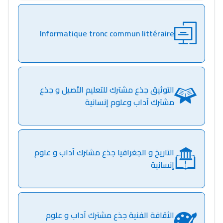
Interviews/Vidéos
Informatique tronc commun littéraire
+ de 89 Interviews/Vidéos
دليل المهن
التوثيق جذع مشترك للتعليم الأصيل و جذع
ما يزيد عن 149 مهنة
مشترك آداب وعلوم إنسانية
دليل التوجيه
التوجيه بالثانوي و الإعدادي
التاريخ و الجغرافيا جذع مشترك آداب و علوم
إنسانية
الثقافة الفنية جذع مشترك آداب و علوم