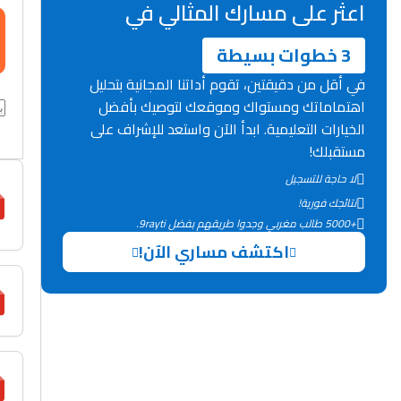
اعثر على مسارك المثالي في
3 خطوات بسيطة
في أقل من دقيقتين، تقوم أداتنا المجانية بتحليل
اهتماماتك ومستواك وموقعك لتوصيك بأفضل
الخيارات التعليمية. ابدأ الآن واستعد للإشراف على
مستقبلك!
لا حاجة للتسجيل
نتائجك فورية!
+5000 طالب مغربي وجدوا طريقهم بفضل 9rayti.
اكتشف مساري الآن!