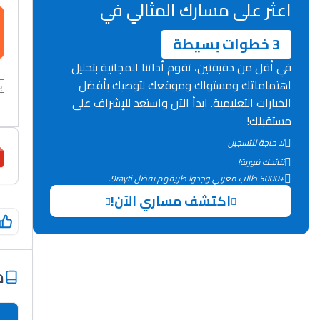
اعثر على مسارك المثالي في
3 خطوات بسيطة
في أقل من دقيقتين، تقوم أداتنا المجانية بتحليل
اهتماماتك ومستواك وموقعك لتوصيك بأفضل
الخيارات التعليمية. ابدأ الآن واستعد للإشراف على
مستقبلك!
لا حاجة للتسجيل
نتائجك فورية!
+5000 طالب مغربي وجدوا طريقهم بفضل 9rayti.
اكتشف مساري الآن!
م