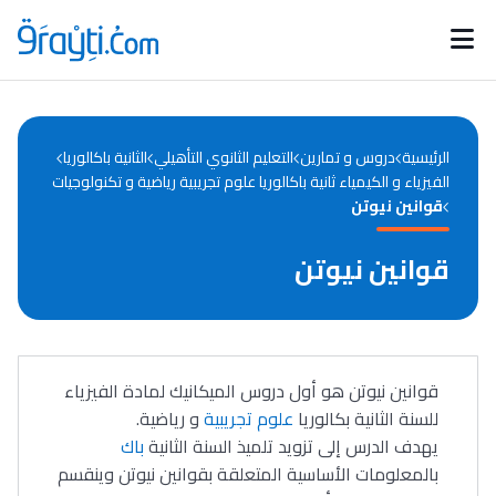
Catégories
Calendrier des concours
Annonces bourses
d'actualités
الرئيسية
دروس و تمارين
التعليم الثانوي التأهيلي
الثانية باكالوريا
الفيزياء و الكيمياء ثانية باكالوريا علوم تجريبية رياضية و تكنولوجيات
قوانين نيوتن
قوانين نيوتن
قوانين نيوتن هو أول دروس الميكانيك لمادة الفيزياء
للسنة الثانية بكالوريا
علوم تجريبية
و رياضية.
يهدف الدرس إلى تزويد تلميذ السنة الثانية
باك
بالمعلومات الأساسية المتعلقة بقوانين نيوتن وينقسم