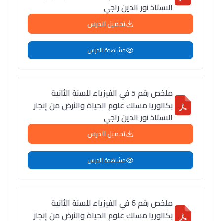
أمسكين بنات مسارها
الاستاذ نور الدين راجي
خطوة بخطوة - مترجم
القراية و الخدمة فمجال
تحميل الدرس
تقويم البصر مع المختصّة
مريم الزواكي
مشاهدة الدرس
مسار عبد العزيز فتيشي،
المبدع فمجال الديكور و
ملخص رقم 5 في الفيزياء للسنة الثانية
النحت اللي كيحلم يحيي
بكالوريا مسلك علوم الحياة والأرض من إنجاز
أكادير أوفلا
الاستاذ نور الدين راجي
سقطت فالباك و سنة
تحميل الدرس
2011 بدّلاتني بزّاف، مسار
إلياس أريدال، إطار
مشاهدة الدرس
فمنظّمة دولية
مهنة التّرجمة، العمل
التّطوّعي، التّشبيك و
ملخص رقم 6 في الفيزياء للسنة الثانية
أشياء أخرى مع مامودو
بكالوريا مسلك علوم الحياة والأرض من إنجاز