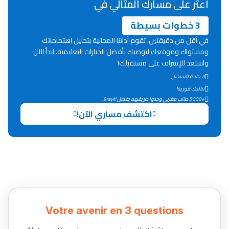
اعثر على مسارك المثالي في
3 خطوات بسيطة
Lycée Maroc
في أقل من دقيقتين، تقوم أداتنا المجانية بتحليل اهتماماتك
التعليم الثانوي التأهيلي
ومستواك وموقعك لتوصيك بأفضل الخيارات التعليمية. ابدأ الآن
واستعد للإشراف على مستقبلك!
Collège au Maroc
لا حاجة للتسجيل
نتائجك فورية!
التعليم الثانوي الإعدادي
+5000 طالب مغربي وجدوا طريقهم بفضل 9rayti.
اكتشف مساري الآن!
Post-Bac
+ de 78 Sujets
Interviews/Vidéos
+ de 89 Interviews/Vidéos
Votre avenir en 3 questions