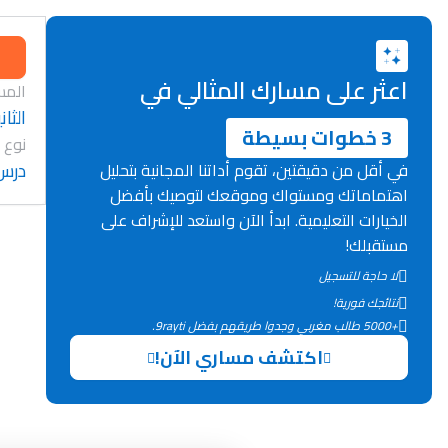
اعثر على مسارك المثالي في
المس
الثان
3 خطوات بسيطة
نوع 
درس
في أقل من دقيقتين، تقوم أداتنا المجانية بتحليل
اهتماماتك ومستواك وموقعك لتوصيك بأفضل
الخيارات التعليمية. ابدأ الآن واستعد للإشراف على
مستقبلك!
لا حاجة للتسجيل
نتائجك فورية!
+5000 طالب مغربي وجدوا طريقهم بفضل 9rayti.
اكتشف مساري الآن!