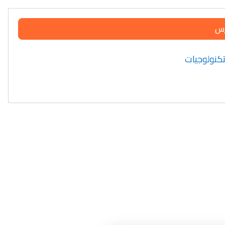
رس
 تكنولوجيات