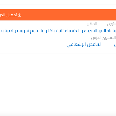
تحميل الد
توى
المقرر
ية باكالوريا
الفيزياء و الكيمياء ثانية باكالوريا علوم تجريبية رياضية و
المحتوى
الدرس
التناقص الإشعاعي