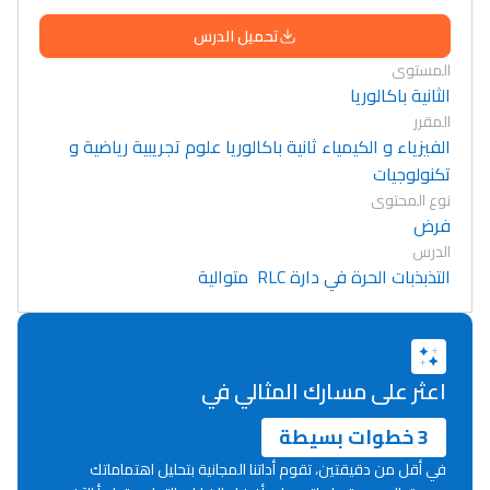
تحميل الدرس
المستوى
الثانية باكالوريا
المقرر
الفيزياء و الكيمياء ثانية باكالوريا علوم تجريبية رياضية و
تكنولوجيات
نوع المحتوى
فرض
الدرس
التذبذبات الحرة في دارة RLC متوالية
اعثر على مسارك المثالي في
3 خطوات بسيطة
في أقل من دقيقتين، تقوم أداتنا المجانية بتحليل اهتماماتك