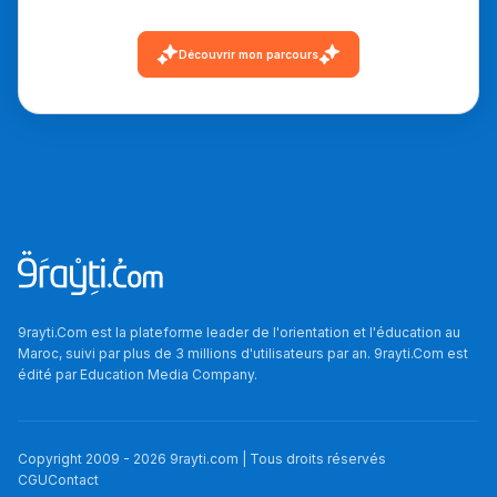
دليل التوجيه
Découvrir mon parcours
التوجيه بالثانوي و الإعدادي
9rayti.Com est la plateforme leader de l'orientation et l'éducation au
Ki Derti Liha
Maroc, suivi par plus de 3 millions d'utilisateurs par an. 9rayti.Com est
édité par
Education Media Company
.
باش تقدر تساعد الناس
يلقاو التوازن من الدّاخل
Copyright 2009 -
2026
9rayti.com | Tous droits réservés
ومن الخارج، بشرى
CGU
Contact