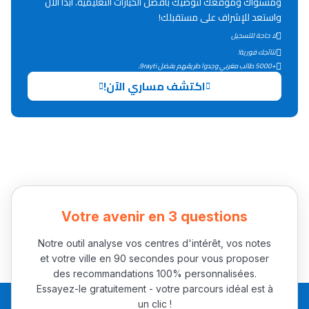
ومستواك وموقعك لتوصيك بأفضل الخيارات التعليمية. ابدأ الآن
Lycée Maroc
واستعد للإشراف على مستقبلك!
التعليم الثانوي التأهيلي
لا حاجة للتسجيل
نتائجك فورية!
+5000 طالب مغربي وجدوا طريقهم بفضل 9rayti.
Collège au Maroc
اكتشف مساري الآن!
التعليم الثانوي الإعدادي
Post-Bac
+ de 78 Sujets
Interviews/Vidéos
Votre avenir en 3 questions
+ de 89 Interviews/Vidéos
Notre outil analyse vos centres d'intérêt, vos notes
et votre ville en 90 secondes pour vous proposer
دليل المهن
des recommandations 100% personnalisées.
Essayez-le gratuitement - votre parcours idéal est à
ما يزيد عن 149 مهنة
un clic !