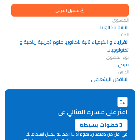
تحميل الدرس
المستوى
الثانية باكالوريا
المقرر
الفيزياء و الكيمياء ثانية باكالوريا علوم تجريبية رياضية و
تكنولوجيات
نوع المحتوى
فرض
الدرس
التناقص الإشعاعي
اعثر على مسارك المثالي في
3 خطوات بسيطة
في أقل من دقيقتين، تقوم أداتنا المجانية بتحليل اهتماماتك