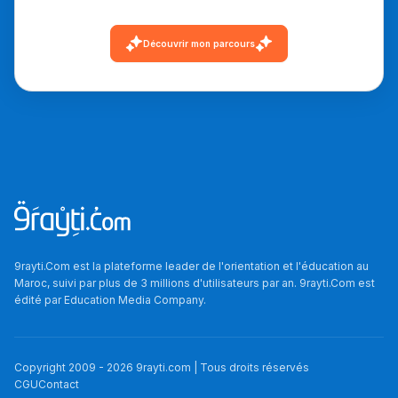
دليل التوجيه
Découvrir mon parcours
التوجيه بالثانوي و الإعدادي
9rayti.Com est la plateforme leader de l'orientation et l'éducation au
Ki Derti Liha
Maroc, suivi par plus de 3 millions d'utilisateurs par an. 9rayti.Com est
édité par
Education Media Company
.
باش تقدر تساعد الناس
يلقاو التوازن من الدّاخل
Copyright 2009 -
2026
9rayti.com | Tous droits réservés
ومن الخارج، بشرى
CGU
Contact