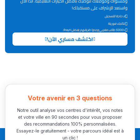
ومستواك وموقعك لتوصيك بأفضل الخيارات التعليمية. ابدأ الآن
Lycée Maroc
واستعد للإشراف على مستقبلك!
التعليم الثانوي التأهيلي
لا حاجة للتسجيل
نتائجك فورية!
+5000 طالب مغربي وجدوا طريقهم بفضل 9rayti.
Collège au Maroc
اكتشف مساري الآن!
التعليم الثانوي الإعدادي
Post-Bac
+ de 78 Sujets
Interviews/Vidéos
Votre avenir en 3 questions
+ de 89 Interviews/Vidéos
Notre outil analyse vos centres d'intérêt, vos notes
et votre ville en 90 secondes pour vous proposer
دليل المهن
des recommandations 100% personnalisées.
Essayez-le gratuitement - votre parcours idéal est à
ما يزيد عن 149 مهنة
un clic !