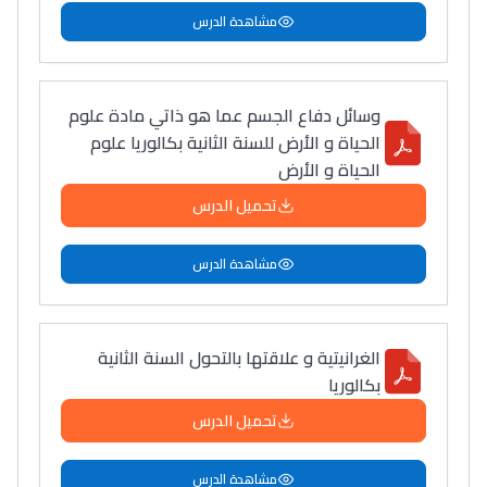
أمسكين بنات مسارها
مشاهدة الدرس
خطوة بخطوة - مترجم
القراية و الخدمة فمجال
تقويم البصر مع المختصّة
مريم الزواكي
وسائل دفاع الجسم عما هو ذاتي مادة علوم
الحياة و الأرض للسنة الثانية بكالوريا علوم
مسار عبد العزيز فتيشي،
الحياة و الأرض
المبدع فمجال الديكور و
تحميل الدرس
النحت اللي كيحلم يحيي
أكادير أوفلا
مشاهدة الدرس
سقطت فالباك و سنة
2011 بدّلاتني بزّاف، مسار
إلياس أريدال، إطار
الغرانيتية و علاقتها بالتحول السنة الثانية
فمنظّمة دولية
بكالوريا
مهنة التّرجمة، العمل
تحميل الدرس
التّطوّعي، التّشبيك و
أشياء أخرى مع مامودو
مشاهدة الدرس