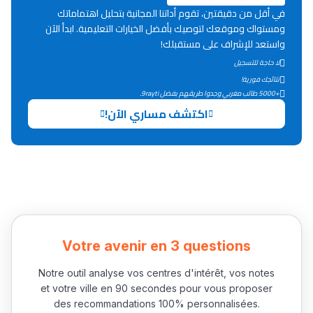
في أقل من دقيقتين، تقوم أداتنا المجانية بتحليل اهتماماتك
Lycée Maroc
ومستواك وموقعك لتوصيك بأفضل الخيارات التعليمية. ابدأ الآن
التعليم الثانوي التأهيلي
واستعد للإشراف على مستقبلك!
لا حاجة للتسجيل
نتائجك فورية!
Collège au Maroc
+5000 طالب مغربي وجدوا طريقهم بفضل 9rayti.
التعليم الثانوي الإعدادي
اكتشف مساري الآن!
Post-Bac
+ de 78 Sujets
Interviews/Vidéos
+ de 89 Interviews/Vidéos
Votre avenir en 3 questions
Notre outil analyse vos centres d'intérêt, vos notes
et votre ville en 90 secondes pour vous proposer
دليل المهن
des recommandations 100% personnalisées.