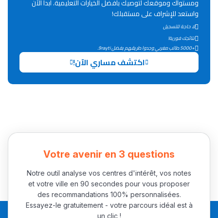
ومستواك وموقعك لتوصيك بأفضل الخيارات التعليمية. ابدأ الآن
Lycée Maroc
واستعد للإشراف على مستقبلك!
التعليم الثانوي التأهيلي
لا حاجة للتسجيل
نتائجك فورية!
+5000 طالب مغربي وجدوا طريقهم بفضل 9rayti.
Collège au Maroc
اكتشف مساري الآن!
التعليم الثانوي الإعدادي
Post-Bac
+ de 78 Sujets
Interviews/Vidéos
Votre avenir en 3 questions
+ de 89 Interviews/Vidéos
Notre outil analyse vos centres d'intérêt, vos notes
et votre ville en 90 secondes pour vous proposer
دليل المهن
des recommandations 100% personnalisées.
Essayez-le gratuitement - votre parcours idéal est à
ما يزيد عن 149 مهنة
un clic !