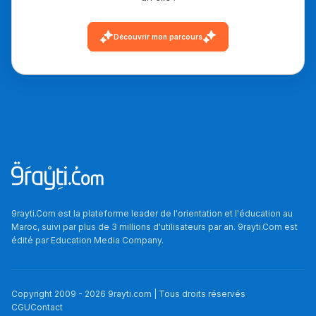
دليل التوجيه
Découvrir mon parcours
التوجيه بالثانوي و الإعدادي
9rayti.Com est la plateforme leader de l'orientation et l'éducation au
Ki Derti Liha
Maroc, suivi par plus de 3 millions d'utilisateurs par an. 9rayti.Com est
édité par
Education Media Company
.
باش تقدر تساعد الناس
يلقاو التوازن من الدّاخل
Copyright 2009 -
2026
9rayti.com | Tous droits réservés
ومن الخارج، بشرى
CGU
Contact