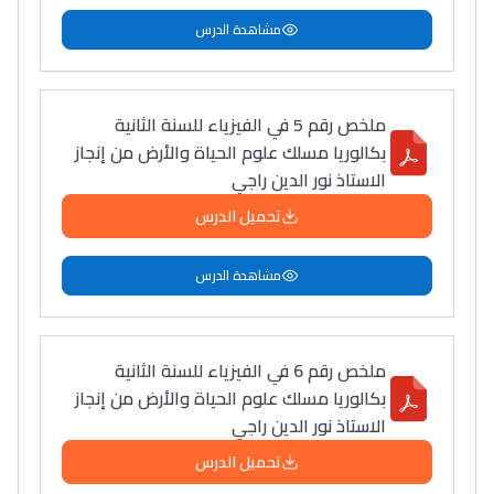
أمسكين بنات مسارها
مشاهدة الدرس
خطوة بخطوة - مترجم
القراية و الخدمة فمجال
تقويم البصر مع المختصّة
مريم الزواكي
ملخص رقم 5 في الفيزياء للسنة الثانية
بكالوريا مسلك علوم الحياة والأرض من إنجاز
مسار عبد العزيز فتيشي،
الاستاذ نور الدين راجي
المبدع فمجال الديكور و
تحميل الدرس
النحت اللي كيحلم يحيي
أكادير أوفلا
مشاهدة الدرس
سقطت فالباك و سنة
2011 بدّلاتني بزّاف، مسار
إلياس أريدال، إطار
ملخص رقم 6 في الفيزياء للسنة الثانية
فمنظّمة دولية
بكالوريا مسلك علوم الحياة والأرض من إنجاز
مهنة التّرجمة، العمل
الاستاذ نور الدين راجي
التّطوّعي، التّشبيك و
تحميل الدرس
أشياء أخرى مع مامودو