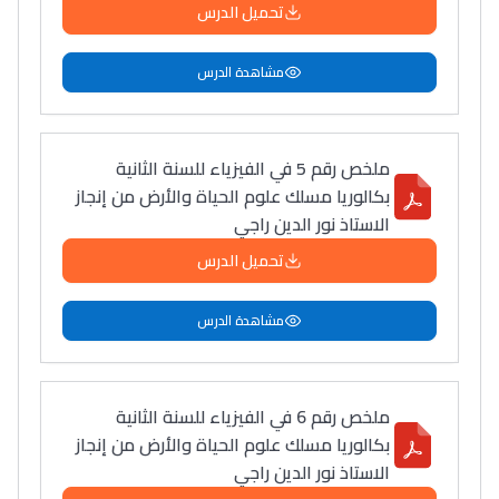
أمسكين بنات مسارها
تحميل الدرس
خطوة بخطوة - مترجم
القراية و الخدمة فمجال
تقويم البصر مع المختصّة
مشاهدة الدرس
مريم الزواكي
مسار عبد العزيز فتيشي،
ملخص رقم 5 في الفيزياء للسنة الثانية
بكالوريا مسلك علوم الحياة والأرض من إنجاز
المبدع فمجال الديكور و
الاستاذ نور الدين راجي
النحت اللي كيحلم يحيي
أكادير أوفلا
تحميل الدرس
سقطت فالباك و سنة
مشاهدة الدرس
2011 بدّلاتني بزّاف، مسار
إلياس أريدال، إطار
فمنظّمة دولية
ملخص رقم 6 في الفيزياء للسنة الثانية
مهنة التّرجمة، العمل
بكالوريا مسلك علوم الحياة والأرض من إنجاز
التّطوّعي، التّشبيك و
الاستاذ نور الدين راجي
أشياء أخرى مع مامودو