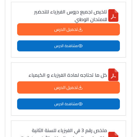
دليل التوجيه
تلخيص لجميع دروس الفيزياء للتحضير
للامتحان الوطني
التوجيه بالثانوي و الإعدادي
تحميل الدرس
مشاهدة الدرس
كل ما تحتاجه لمادة الفيزياء و الكيمياء
تحميل الدرس
Ki Derti Liha
مشاهدة الدرس
باش تقدر تساعد الناس
يلقاو التوازن من الدّاخل
ومن الخارج، بشرى
ملخص رقم 3 في الفيزياء للسنة الثانية