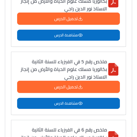
بكالوريا مسلك علوم الحياة والأرض من إنجاز
أمسكين بنات مسارها
الاستاذ نور الدين راجي
خطوة بخطوة - مترجم
القراية و الخدمة فمجال
تحميل الدرس
تقويم البصر مع المختصّة
مريم الزواكي
مشاهدة الدرس
مسار عبد العزيز فتيشي،
المبدع فمجال الديكور و
ملخص رقم 5 في الفيزياء للسنة الثانية
النحت اللي كيحلم يحيي
بكالوريا مسلك علوم الحياة والأرض من إنجاز
أكادير أوفلا
الاستاذ نور الدين راجي
سقطت فالباك و سنة
تحميل الدرس
2011 بدّلاتني بزّاف، مسار
إلياس أريدال، إطار
مشاهدة الدرس
فمنظّمة دولية
مهنة التّرجمة، العمل
التّطوّعي، التّشبيك و
ملخص رقم 6 في الفيزياء للسنة الثانية
أشياء أخرى مع مامودو