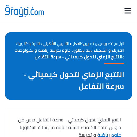
Catégories
Calendrier des concours
Annonces bourses
d'actualités
الرئيسية
دروس و تمارين
التعليم الثانوي التأهيلي
الثانية باكالوريا
الفيزياء و الكيمياء ثانية باكالوريا علوم تجريبية رياضية و تكنولوجيات
التتبع الزمني لتحول كيميائي - سرعة التفاعل
التتبع الزمني لتحول كيميائي -
سرعة التفاعل
التتبع الزمني لتحول كيميائي - سرعة التفاعل درس من
دروس مادة الكيمياء للسنة الثانية من سلك البكالوريا
علوم رياضية
و تجريبية.