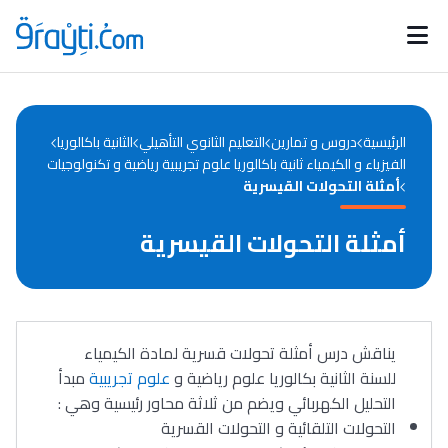
Catégories
Calendrier des concours
Annonces bourses
d'actualités
الرئيسية
دروس و تمارين
التعليم الثانوي التأهيلي
الثانية باكالوريا
الفيزياء و الكيمياء ثانية باكالوريا علوم تجريبية رياضية و تكنولوجيات
أمثلة التحولات القيسرية
أمثلة التحولات القيسرية
يناقش درس أمثلة تحولات قسرية لمادة الكيمياء
للسنة الثانية بكالوريا علوم رياضية و
علوم تجريبية
مبدأ
التحليل الكهربائي ويضم من ثلاثة محاور رئيسية وهي :
التحولات التلقائية و التحولات القسرية