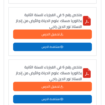
أمسكين بنات مسارها
خطوة بخطوة - مترجم
القراية و الخدمة فمجال
ملخص رقم 5 في الفيزياء للسنة الثانية
تقويم البصر مع المختصّة
بكالوريا مسلك علوم الحياة والأرض من إنجاز
مريم الزواكي
الاستاذ نور الدين راجي
تحميل الدرس
مسار عبد العزيز فتيشي،
المبدع فمجال الديكور و
مشاهدة الدرس
النحت اللي كيحلم يحيي
أكادير أوفلا
سقطت فالباك و سنة
ملخص رقم 6 في الفيزياء للسنة الثانية
2011 بدّلاتني بزّاف، مسار
بكالوريا مسلك علوم الحياة والأرض من إنجاز
إلياس أريدال، إطار
الاستاذ نور الدين راجي
فمنظّمة دولية
تحميل الدرس
مهنة التّرجمة، العمل
التّطوّعي، التّشبيك و
مشاهدة الدرس
أشياء أخرى مع مامودو