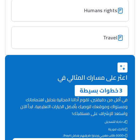
Interviews/Vidéos
Humans rights
+ de 89 Interviews/Vidéos
دليل المهن
Travel
ما يزيد عن 149 مهنة
دليل التوجيه
اعثر على مسارك المثالي في
التوجيه بالثانوي و الإعدادي
3 خطوات بسيطة
في أقل من دقيقتين، تقوم أداتنا المجانية بتحليل اهتماماتك
ومستواك وموقعك لتوصيك بأفضل الخيارات التعليمية. ابدأ الآن
واستعد للإشراف على مستقبلك!
لا حاجة للتسجيل
نتائجك فورية!
+5000 طالب مغربي وجدوا طريقهم بفضل 9rayti.