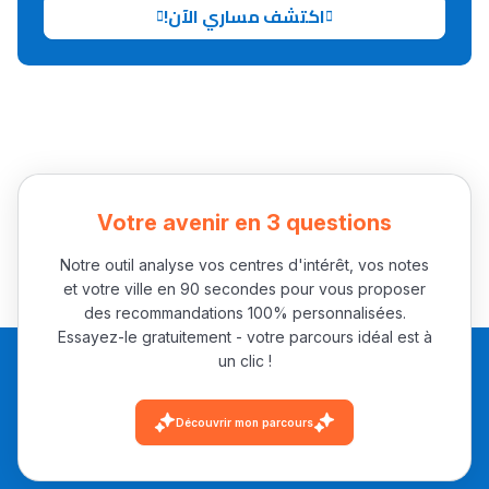
اكتشف مساري الآن!
Ki Derti Liha
باش تقدر تساعد الناس
يلقاو التوازن من الدّاخل
ومن الخارج، بشرى
أمسكين بنات مسارها
Votre avenir en 3 questions
خطوة بخطوة - مترجم
القراية و الخدمة فمجال
تقويم البصر مع المختصّة
Notre outil analyse vos centres d'intérêt, vos notes
مريم الزواكي
et votre ville en 90 secondes pour vous proposer
des recommandations 100% personnalisées.
Essayez-le gratuitement - votre parcours idéal est à
مسار عبد العزيز فتيشي،
un clic !
المبدع فمجال الديكور و
النحت اللي كيحلم يحيي
Découvrir mon parcours
أكادير أوفلا
سقطت فالباك و سنة