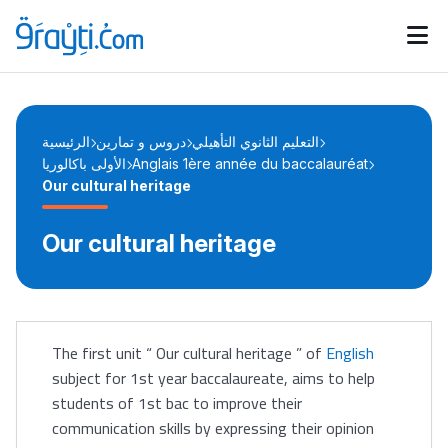
Catégories
Calendrier des concours
Annonces bourses
d'actualités
التعليم الثانوي التأهيلي
دروس و تمارين
الرئيسية
الأولى باكالوريا
Anglais 1ère année du baccalauréat
Our cultural heritage
Our cultural heritage
The first unit “ Our cultural heritage ” of
English
subject for 1st year baccalaureate, aims to help
students of 1st bac to improve their
communication skills by expressing their opinion