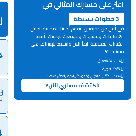
اعثر على مسارك المثالي في
3 خطوات بسيطة
في أقل من دقيقتين، تقوم أداتنا المجانية بتحليل
اهتماماتك ومستواك وموقعك لتوصيك بأفضل
الخيارات التعليمية. ابدأ الآن واستعد للإشراف على
مستقبلك!
لا حاجة للتسجيل
نتائجك فورية!
+5000 طالب مغربي وجدوا طريقهم بفضل 9rayti.
اكتشف مساري الآن!