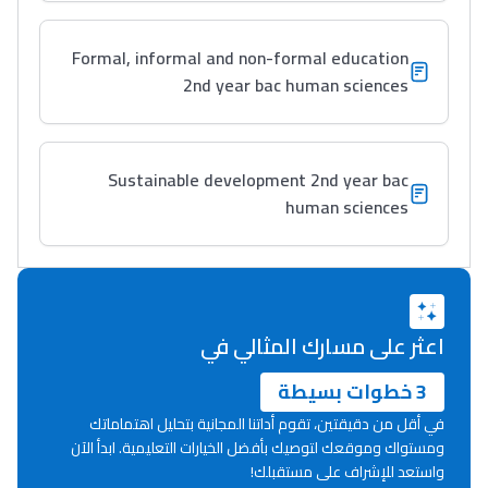
Interviews/Vidéos
Formal, informal and non-formal education
2nd year bac human sciences
+ de 89 Interviews/Vidéos
دليل المهن
Sustainable development 2nd year bac
ما يزيد عن 149 مهنة
human sciences
دليل التوجيه
التوجيه بالثانوي و الإعدادي
اعثر على مسارك المثالي في
3 خطوات بسيطة
في أقل من دقيقتين، تقوم أداتنا المجانية بتحليل اهتماماتك
ومستواك وموقعك لتوصيك بأفضل الخيارات التعليمية. ابدأ الآن
واستعد للإشراف على مستقبلك!