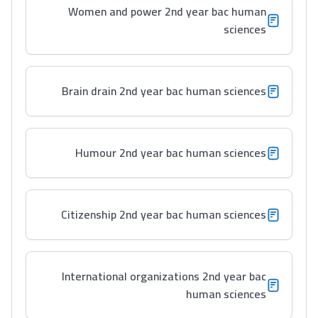
Women and power 2nd year bac human
sciences
Brain drain 2nd year bac human sciences
Lycée Maroc
Humour 2nd year bac human sciences
التعليم الثانوي التأهيلي
Collège au Maroc
Citizenship 2nd year bac human sciences
التعليم الثانوي الإعدادي
International organizations 2nd year bac
Post-Bac
human sciences
+ de 78 Sujets