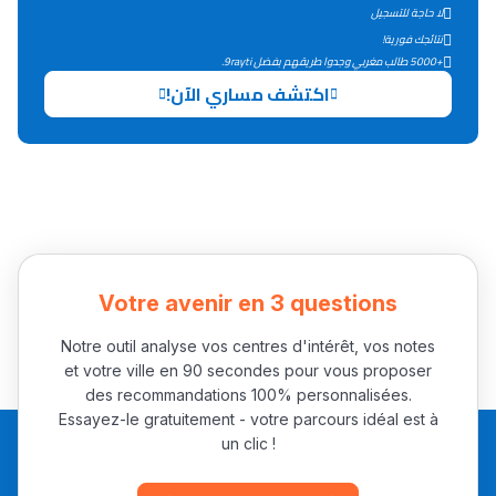
لا حاجة للتسجيل
نتائجك فورية!
+5000 طالب مغربي وجدوا طريقهم بفضل 9rayti.
Ki Derti Liha
اكتشف مساري الآن!
باش تقدر تساعد الناس
يلقاو التوازن من الدّاخل
ومن الخارج، بشرى
أمسكين بنات مسارها
خطوة بخطوة - مترجم
القراية و الخدمة فمجال
تقويم البصر مع المختصّة
Votre avenir en 3 questions
مريم الزواكي
Notre outil analyse vos centres d'intérêt, vos notes
et votre ville en 90 secondes pour vous proposer
مسار عبد العزيز فتيشي،
des recommandations 100% personnalisées.
Essayez-le gratuitement - votre parcours idéal est à
المبدع فمجال الديكور و
un clic !
النحت اللي كيحلم يحيي