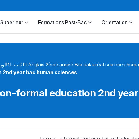
Supérieur
Formations Post-Bac
Orientation
الثانية باكالور
Anglais 2ème année Baccalauréat sciences huma
on 2nd year bac human sciences
non-formal education 2nd yea
Formal, informal and non-formal educati