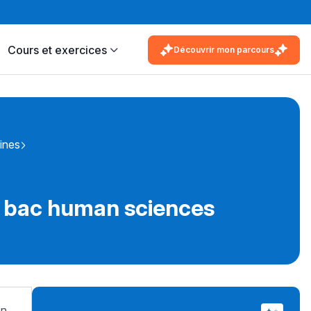
Cours et exercices
Découvrir mon parcours
ines
r bac human sciences
on