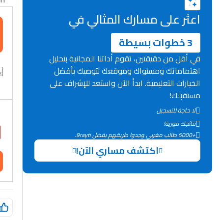
اعثر على مسارك المثالي في
3 خطوات بسيطة
في أقل من دقيقتين، تقوم أداتنا المجانية بتحليل
اهتماماتك ومستواك وموقعك لتوصيك بأفضل
الخيارات التعليمية. ابدأ الآن واستعد للإشراف على
مستقبلك!
لا حاجة للتسجيل
نتائجك فورية!
+5000 طالب مغربي وجدوا طريقهم بفضل 9rayti.
اكتشف مساري الآن!