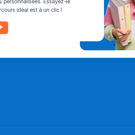
personnalisées. Essayez-le
cours idéal est à un clic !