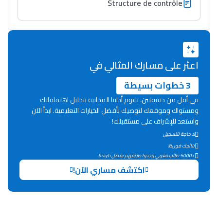
Structure de contrôle
اعثر على مسارك المثالي في
3 خطوات بسيطة
في أقل من دقيقتين، تقوم أداتنا المجانية بتحليل اهتماماتك
ومستواك وموقعك لتوصيك بأفضل الخيارات التعليمية. ابدأ الآن
واستعد للإشراف على مستقبلك!
لا حاجة للتسجيل
نتائجك فورية!
+5000 طالب مغربي وجدوا طريقهم بفضل 9rayti.
اكتشف مساري الآن!