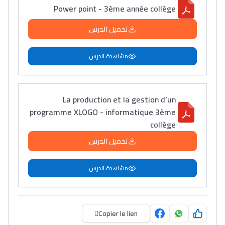
Power point - 3ème année collège
فمنظّمة دولية
مهنة التّرجمة، العمل
تحميل الدرس
التّطوّعي، التّشبيك و
أشياء أخرى مع مامودو
مشاهدة الدرس
سامورا
بطلة المغرب فالقفز
الطولي، ملاك البردع
La production et la gestion d’un
كتحكي على تجربتها
programme XLOGO - informatique 3ème
collège
فالرّياضة و الدّراسة
تحميل الدرس
مشاهدة الدرس
Copier le lien