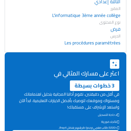
الثالثة إعدادي
المقرر
L'informatique 3ème année collège
نوع المحتوى
فرض
الدرس
Les procédures paramétrées
اعثر على مسارك المثالي في
3 خطوات بسيطة
في أقل من دقيقتين، تقوم أداتنا المجانية بتحليل اهتماماتك
ومستواك وموقعك لتوصيك بأفضل الخيارات التعليمية. ابدأ الآن
واستعد للإشراف على مستقبلك!
لا حاجة للتسجيل
Lycée Maroc
نتائجك فورية!
التعليم الثانوي التأهيلي
+5000 طالب مغربي وجدوا طريقهم بفضل 9rayti.